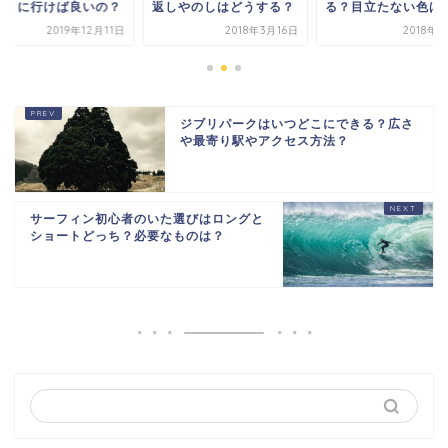
しやのしはどうする？
る？目立たない色は？
つ取りに行けば良い
2018年3月16日
2018年6月8日
2019年12
ジブリパークはいつどこにできる？広さ
や最寄り駅やアクセス方法？
サーフィン初心者のいた選びはロングと
ショートどっち？必要なものは？