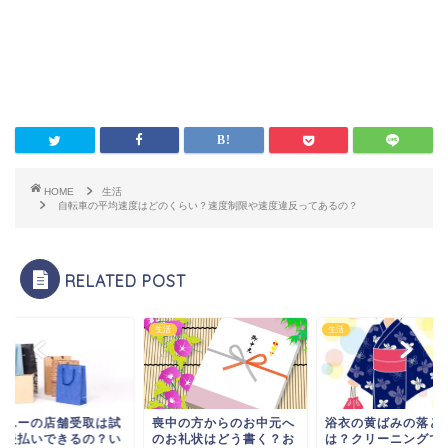
HOME
生活
自転車の平均速度はどのくらい？速度制限や速度違反ってあるの？
RELATED POST
生活
生活
中の方からのお中元へ
浴衣の黄ばみの落とし方
ジーユーの店舗受取
お礼状はどう書く？お
は？クリーニングで落ち
着や後払いできるの