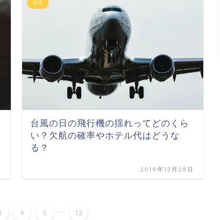
生活
台風の日の飛行機の揺れってどのくら
い？欠航の確率やホテル代はどうな
る？
日
2019年12月28日
...
3
4
5
12