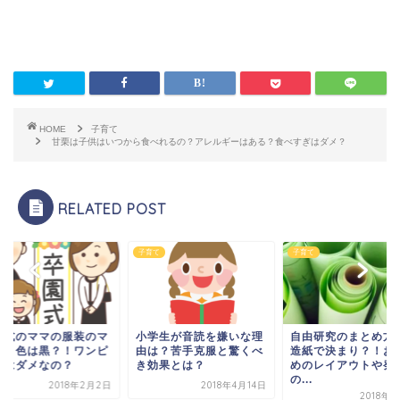
HOME
子育て
甘栗は子供はいつから食べれるの？アレルギーはある？食べすぎはダメ？
RELATED POST
て
子育て
子育て
学生が音読を嫌いな理
自由研究のまとめ方は模
卒園式のママの服装
は？苦手克服と驚くべ
造紙で決まり？！おすす
ナー！色は黒？！ワ
効果とは？
めのレイアウトや発表
ースはダメなの？
の...
2018年4月14日
2018年2
2018年5月3日