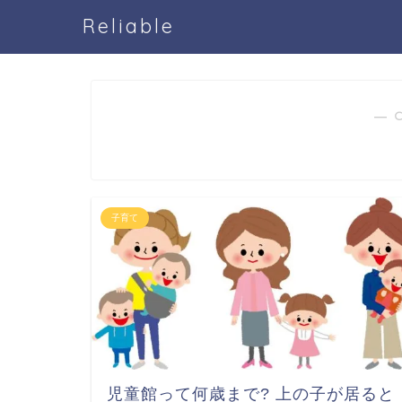
Reliable
― 
子育て
児童館って何歳まで? 上の子が居ると