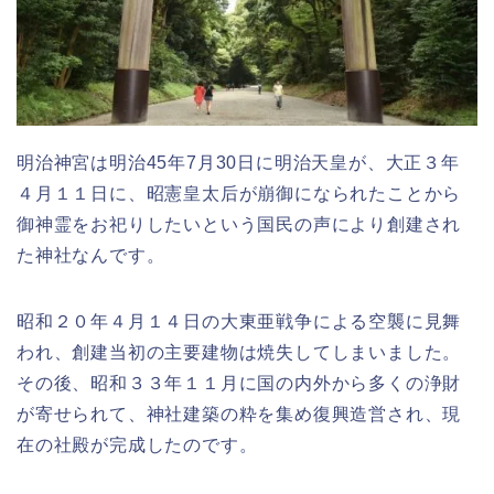
明治神宮は明治45年7月30日に明治天皇が、大正３年
４月１１日に、昭憲皇太后が崩御になられたことから
御神霊をお祀りしたいという国民の声により創建され
た神社なんです。
昭和２０年４月１４日の大東亜戦争による空襲に見舞
われ、創建当初の主要建物は焼失してしまいました。
その後、昭和３３年１１月に国の内外から多くの浄財
が寄せられて、神社建築の粋を集め復興造営され、現
在の社殿が完成したのです。