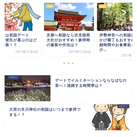
初詣
初詣
正月は初詣デート
京都へ初詣なら伏見稲荷
伊勢神宮への初詣に
！！彼氏が喜ぶのはど
大社がおすすめ！参拝時
かげ横丁もおすすめ
な服装！？
の服装や作法は？
雑時間やお食事処も
介...
2017年12月4日
2017年12月6日
2017年1
デートでイルミネーションならなばなの
里へ！混雑する時間帯は？
大宮の氷川神社の初詣はいつまで参拝で
きる！？