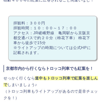
樹齢４００年の紅葉に圧巻されること間違いなし！
拝観料：３００円
拝観時間：１０：００～１７：００
アクセス：JR嵯峨野線 亀岡駅から京阪京
都交通バスで約２０分（柿花下車） 柿花下
車から徒歩で15分
※ライトアップの時期については公式HPに
記載されます。
京都市内から行くならトロッコ列車でも紅葉を！
せっかく行くなら
道中もトロッコ列車で紅葉を楽しん
で
しまいましょう♪
（トロッコ列車もライトアップがあるので是非チェッ
クを！）