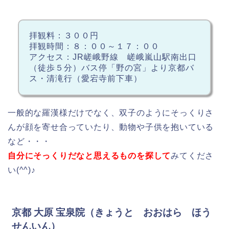
拝観料：３００円
拝観時間：８：００～１７：００
アクセス：JR嵯峨野線 嵯峨嵐山駅南出口
（徒歩５分）バス停「野の宮」より京都バ
ス・清滝行（愛宕寺前下車）
一般的な羅漢様だけでなく、双子のようにそっくりさ
んが顔を寄せ合っていたり、動物や子供を抱いている
など・・・
自分にそっくりだなと思えるものを探して
みてくださ
い(^^)♪
京都 大原 宝泉院（きょうと おおはら ほう
せんいん）