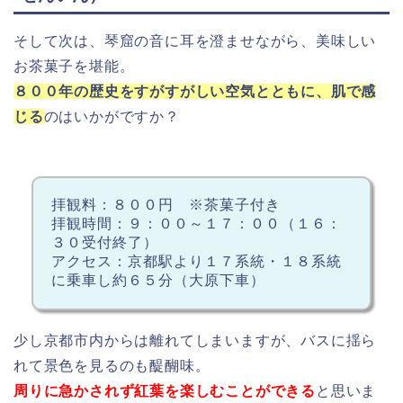
そして次は、琴窟の音に耳を澄ませながら、美味しい
お茶菓子を堪能。
８００年の歴史をすがすがしい空気とともに、肌で感
じる
のはいかがですか？
拝観料：８００円 ※茶菓子付き
拝観時間：９：００～１７：００（１６：
３０受付終了）
アクセス：京都駅より１７系統・１８系統
に乗車し約６５分（大原下車）
少し京都市内からは離れてしまいますが、バスに揺ら
れて景色を見るのも醍醐味。
周りに急かされず紅葉を楽しむことができる
と思いま