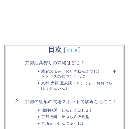
目次
[
]
閉じる
京都紅葉狩りの穴場はどこ？
愛宕念仏寺（おたぎねんぶつじ） _ ホ
トトギスの歌声とともに
京都 大原 宝泉院（きょうと おおはら
ほうせんいん）
京都の紅葉の穴場スポットで駅近ならここ！
仙洞御所（せんとうごしょ）
京都祇園 天ぷら八坂圓堂
泉涌寺（せんにゅうじ）