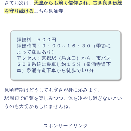
さてお次は、
天皇からも篤く信仰され、古き良き伝統
を守り続ける
こちら泉涌寺。
拝観料：５００円
拝観時間：９：００～１６：３０（季節に
よって変動あり）
アクセス：京都駅（烏丸口）から、市バス
２０８系統に乗車し約１５分（泉涌寺道下
車）泉涌寺道下車から徒歩で1０分
見頃時期はどうしても寒さが身に沁みます。
駅周辺で紅葉を楽しみつつ、体を冷やし過ぎないとい
うのも大切かもしれませんね。
スポンサードリンク