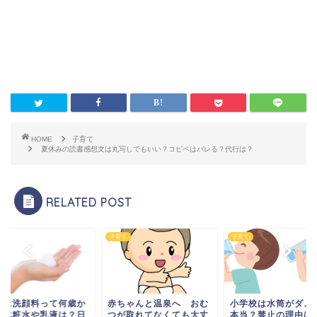
HOME
子育て
夏休みの読書感想文は丸写しでもいい？コピペはバレる？代行は？
RELATED POST
て
子育て
子育て
供は洗顔料って何歳か
小学校は水筒がダメ
赤ちゃんと温泉へ おむ
？化粧水や乳液は？日
本当？禁止の理由は
つが取れてなくても大丈