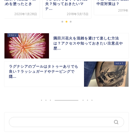
け止めを塗ったとき
中症対策は？
夫？知っておきたいマ
.
ナ...
2019年4
2020年1月28日
2018年3月13日
隅田川花火を混雑を避けて楽しむ方法
は？アクセスや知っておきたい注意点や
歴...
ラグナシアのプールはタトゥーありでも
良い？ラッシュガードやテーピングで
隠...