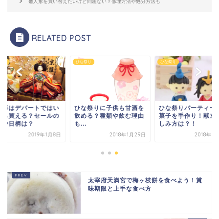
雛人形を買い替えたいけど問題ない？修理方法や処分方法も
RELATED POST
祭り
ひな祭り
ひな祭り
人形はデパートではい
ひな祭りに子供も甘酒を
ひな祭りパーティー
から買える？セールの
飲める？種類や飲む理由
菓子を手作り！献立
期や日柄は？
も...
しみ方は？！
2019年1月8日
2018年1月29日
2018年1
太宰府天満宮で梅ヶ枝餅を食べよう！賞
味期限と上手な食べ方