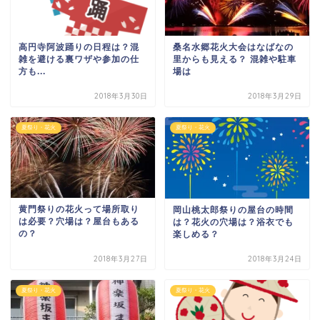
高円寺阿波踊りの日程は？混
桑名水郷花火大会はなばなの
雑を避ける裏ワザや参加の仕
里からも見える？ 混雑や駐車
方も...
場は
2018年3月30日
2018年3月29日
夏祭り・花火
夏祭り・花火
黄門祭りの花火って場所取り
岡山桃太郎祭りの屋台の時間
は必要？穴場は？屋台もある
は？花火の穴場は？浴衣でも
の？
楽しめる？
2018年3月27日
2018年3月24日
夏祭り・花火
夏祭り・花火