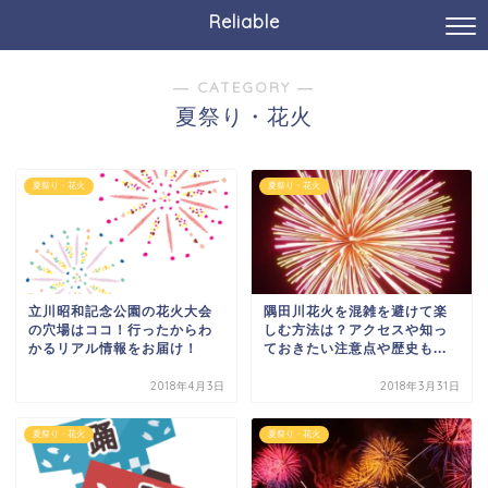
Reliable
― CATEGORY ―
夏祭り・花火
夏祭り・花火
夏祭り・花火
立川昭和記念公園の花火大会
隅田川花火を混雑を避けて楽
の穴場はココ！行ったからわ
しむ方法は？アクセスや知っ
かるリアル情報をお届け！
ておきたい注意点や歴史も...
2018年4月3日
2018年3月31日
夏祭り・花火
夏祭り・花火