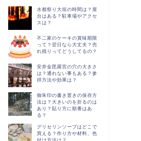
水都祭り大垣の時間は？屋
台はある？駐車場やアクセ
スは？
不二家のケーキの賞味期限
って？翌日なら大丈夫？売
れ残りってどうしてるの？
安井金毘羅宮の穴の大きさ
は？通れない事もある？参
拝方法や効果は？
御朱印の書き置きの保存方
法は？大きいのを折るのは
あり？貼り方に順番はあ
る？
グリセリンソープはどこで
買える？作り方や材料、色
付け方法は？