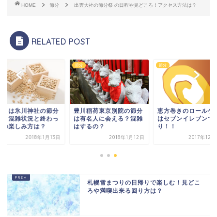
HOME
節分
出雲大社の節分祭 の日程や見どころ！アクセス方法は？
RELATED POST
節分
節分
まきは氷川神社の節分
豊川稲荷東京別院の節分
恵方巻きのロールケ
へ！混雑状況と終わっ
は有名人に会える？混雑
はセブンイレブンで
後の楽しみ方は？
はするの？
り！！
2018年1月13日
2018年1月12日
2017年12
札幌雪まつりの日帰りで楽しむ！見どこ
ろや満喫出来る回り方は？