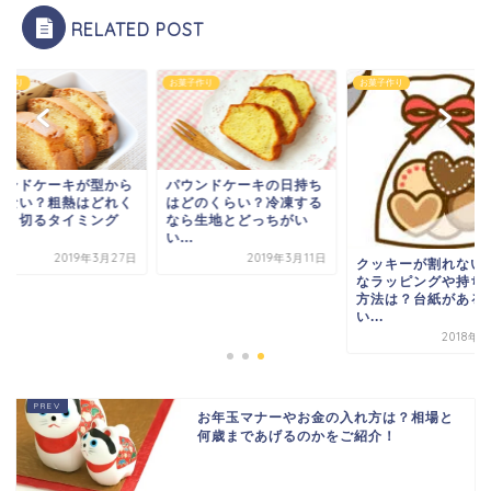
RELATED POST
子作り
お菓子作り
お菓子作り
ウンドケーキが型から
パウンドケーキの日持ち
れない？粗熱はどれく
はどのくらい？冷凍する
い？切るタイミング
なら生地とどっちがい
.
い...
2019年3月27日
2019年3月11日
クッキーが割れない
なラッピングや持ち
方法は？台紙がある
い...
2018年
お年玉マナーやお金の入れ方は？相場と
何歳まであげるのかをご紹介！