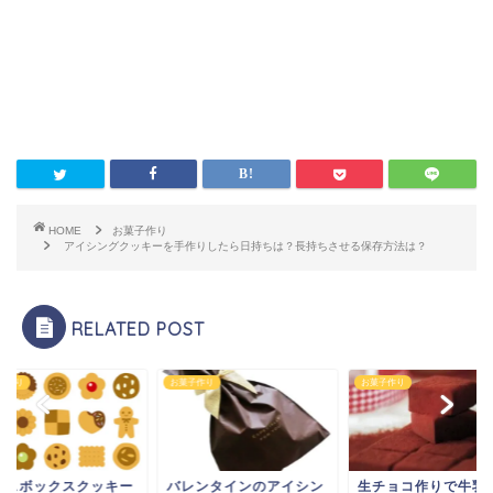
HOME
お菓子作り
アイシングクッキーを手作りしたら日持ちは？長持ちさせる保存方法は？
RELATED POST
子作り
お菓子作り
お菓子作り
イスボックスクッキー
バレンタインのアイシン
生チョコ作りで牛乳