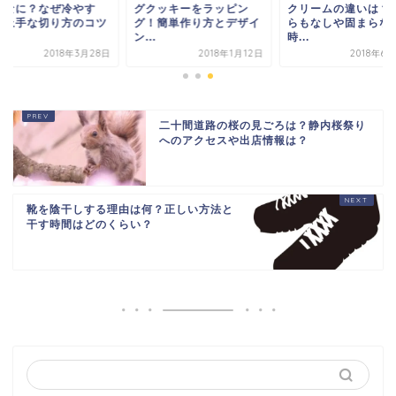
てなに？なぜ冷やす
グクッキーをラッピン
クリームの違いは？
？上手な切り方のコツ
グ！簡単作り方とデザイ
らもなしや固まらな
.
ン...
時...
2018年3月28日
2018年1月12日
2018年6
二十間道路の桜の見ごろは？静内桜祭り
へのアクセスや出店情報は？
靴を陰干しする理由は何？正しい方法と
干す時間はどのくらい？