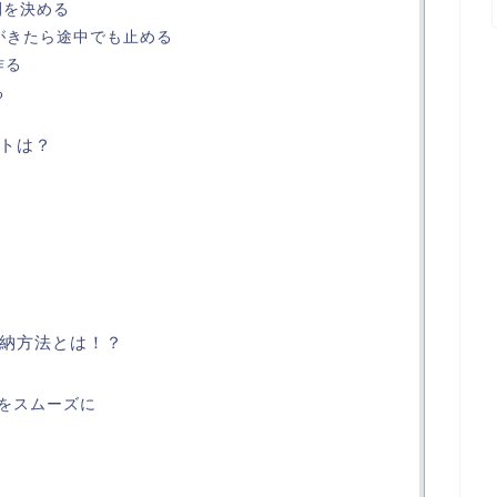
間を決める
がきたら途中でも止める
作る
る
トは？
納方法とは！？
をスムーズに