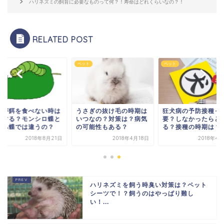
ハリネズミの飼育に必要なものって何？！寿命はどれくらいなの？！
RELATED POST
ト
ペット
ペット
虫が餌を食べない時は
うさぎの抜け毛の時期は
狂犬病の予防接種っ
うする？モンシロ蝶と
いつなの？対策は？病気
要？しなかったらど
ゲハ蝶では違うの？
の可能性もある？
る？接種の時期は？
2018年8月21日
2018年4月18日
2018年4
ハリネズミを飼う時臭い対策は？ペット
シーツで！？飼うのはやっぱり難し
い！...