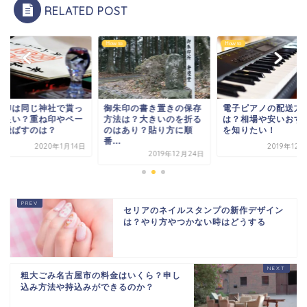
RELATED POST
to
How to
How to
朱印は同じ神社で貰っ
御朱印の書き置きの保存
電子ピアノの配送方
も良い？重ね印やペー
方法は？大きいのを折る
は？相場や安いおす
を飛ばすのは？
のはあり？貼り方に順
を知りたい！
番...
2020年1月14日
2019年12
2019年12月24日
セリアのネイルスタンプの新作デザイン
は？やり方やつかない時はどうする
粗大ごみ名古屋市の料金はいくら？申し
込み方法や持込みができるのか？