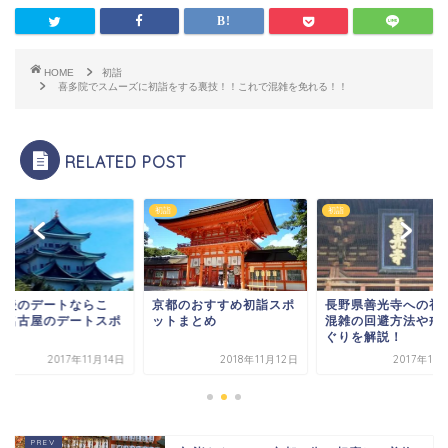
HOME
初詣
喜多院でスムーズに初詣をする裏技！！これで混雑を免れる！！
RELATED POST
初詣
初詣
詣後のデートならこ
京都のおすすめ初詣スポ
長野県善光寺への初
！名古屋のデートスポ
ットまとめ
混雑の回避方法や戒
ト
ぐりを解説！
2017年11月14日
2018年11月12日
2017年11