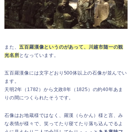
また、
五百羅漢像というのがあって、川越市随一の観
光名所
となっています。
五百羅漢像には文字どおり500体以上の石像が並んでい
ます。
天明2年（1782）から文政8年（1825）の約40年あま
りの間につくられたそうです。
石像はお地蔵様ではなく、羅漢（らかん）様と言、み
な表情が様々で、笑ってたり寝てたり落ち込んでるよ
うに見えたり二人で会話してたり・・・と
ある意味フ