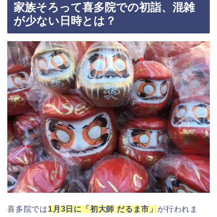
家族そろって喜多院での初詣、混雑
が少ない日時とは？
喜多院では
1月3日に「初大師 だるま市」
が行われま