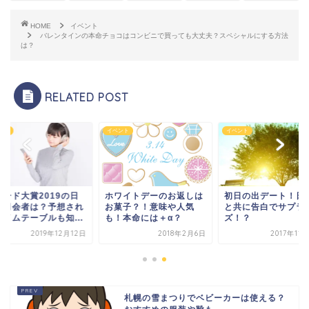
HOME
イベント
バレンタインの本命チョコはコンビニで買っても大丈夫？スペシャルにする方法
は？
RELATED POST
ント
イベント
イベント
コード大賞2019の日
ホワイトデーのお返しは
初日の出デート！日
や司会者は？予想され
お菓子？！意味や人気
と共に告白でサプラ
タイムテーブルも知...
も！本命には＋α？
ズ！？
2019年12月12日
2018年2月6日
2017年11
札幌の雪まつりでベビーカーは使える？