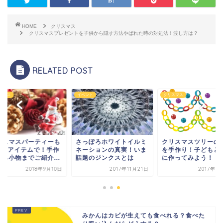
HOME
クリスマス
クリスマスプレゼントを子供から隠す方法やばれた時の対処法！渡し方は？
RELATED POST
スマス
イベント
クリスマス
リスマスパーティーも
さっぽろホワイトイルミ
クリスマスツリーの
00均アイテムで！手作
ネーションの真実！いま
を手作り！子どもと
から小物までご紹介...
話題のジンクスとは
に作ってみよう！
2018年9月10日
2017年11月21日
2017年1
みかんはカビが生えても食べれる？食べた