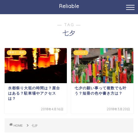
Reliable
― TAG ―
七夕
夏祭り・花火
イベント
水都祭り大垣の時間は？屋台
七夕の願い事って複数でも叶
はある？駐車場やアクセス
う？短冊の色や書き方は？
は？
2018年4月16日
2018年3月20日
HOME
七夕